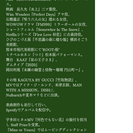
ス。
映画 長久允『炎上』三ツ葉役、
Wim Wenders『Perfect Days』アヤ役、
石橋義正『唄う六人の女』濡れる女役、
WOWOWドラマ『FM999』ミラーボールの女役、
ショートフィルム『Somewhre In The Snow』、
Netflixシリーズ『First Love 初恋』に古森詩役。
ひびのこづえ展『不思議の森に棲む服』横浜そごう
美術館、
熊本市現代美術館にて"ROOT:根"
ミナペルホネン『つぐ』松本展パフォーマンス。
舞台 KAAT『星の王子さま』、
ダムタイプ『2020』
岡田利規『未練の幽霊と怪物〜珊瑚 円山町〜』。
その他 KAGUYA BY GUCCI『竹取物語』、
MVではアイナ・ジ・エンド、米津玄師、MAN
WITH A MISSION、DISH//、
Nulbarichや夏木マリなどに出演。
楽曲制作も並行して行い、
Spotifyでアルバムを配信中​。
宇多田ヒカルMV『何色でもない花』の振付を担当
し Staff Prizeを受賞。
『Mine or Yours』ではムービングディレクション