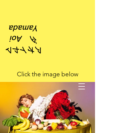
Yamada
ダ Aoi
アオイヤマ
​Click the image below